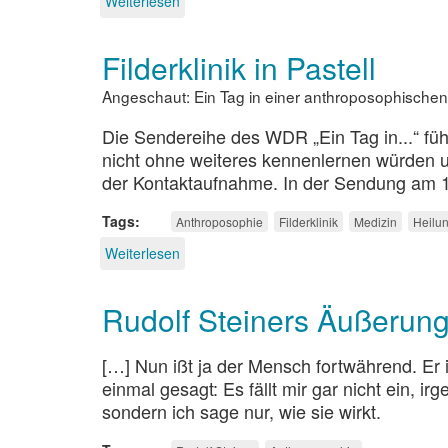
Weiterlesen
über
Keine
Vergebung
Filderklinik in Pastell
in
Dornach
Angeschaut: Ein Tag in einer anthroposophischen
Die Sendereihe des WDR „Ein Tag in...“ füh
nicht ohne weiteres kennenlernen würden 
der Kontaktaufnahme. In der Sendung am 
Tags
Anthroposophie
Filderklinik
Medizin
Heilu
Weiterlesen
über
Filderklinik
in
Rudolf Steiners Äußerung
Pastell
[…] Nun ißt ja der Mensch fortwährend. Er i
einmal gesagt: Es fällt mir gar nicht ein, i
sondern ich sage nur, wie sie wirkt.