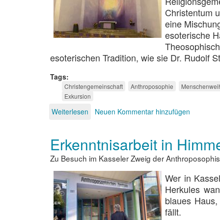
Religionsgeme
Christentum u
eine Mischung
esoterische H
Theosophisch
esoterischen Tradition, wie sie Dr. Rudolf
Tags
Christengemeinschaft
Anthroposophie
Menschenwei
Exkursion
Weiterlesen
über
Neuen Kommentar hinzufügen
Kultus
in
Erkenntnisarbeit in Himm
Dunkelviolett
Zu Besuch im Kasseler Zweig der Anthroposophis
Wer in Kasse
Herkules wand
blaues Haus,
fällt.