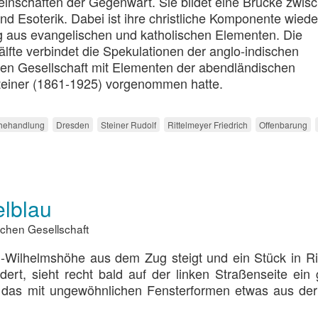
inschaften der Gegenwart. Sie bildet eine Brücke zwis
nd Esoterik. Dabei ist ihre christliche Komponente wied
 aus evangelischen und katholischen Elementen. Die
älfte verbindet die Spekulationen der anglo-indischen
en Gesellschaft mit Elementen der abendländischen
 Steiner (1861-1925) vorgenommen hatte.
hehandlung
Dresden
Steiner Rudolf
Rittelmeyer Friedrich
Offenbarung
elblau
chen Gesellschaft
l-Wilhelmshöhe aus dem Zug steigt und ein Stück in R
ert, sieht recht bald auf der linken Straßenseite ein
 das mit ungewöhnlichen Fensterformen etwas aus de