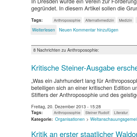
In Dresden wurde ein Verein zur Förderung
gegründet. In diesem Artikel sollen die G
Tags
Anthroposophie
Alternativmedizin
Medizin
Weiterlesen
über
Neuen Kommentar hinzufügen
Anthroposophisch
erweiterte
Heilkunst
8 Nachrichten zu Anthroposophie:
Kritische Steiner-Ausgabe ersche
„Was ein Jahrhundert lang für Anthroposoph
beteiligen sich an einer kritischen Editio
Stifters der Anthroposophie und des geisti
Freitag, 20. Dezember 2013 - 15:28
Tags
Anthroposophie
Steiner Rudolf
Literatur
Kategorie
Organisationen
Weltanschauungsgemei
Kritik an erster staatlicher Waldo