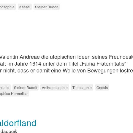
posophie
Kassel
Steiner Rudolf
Valentin Andreae die utopischen Ideen seines Freundes
aft im Jahre 1614 unter dem Titel „Fama Fraternitatis“
er nicht, dass er damit eine Welle von Bewegungen lostre
itatis
Steiner Rudolf
Anthroposophie
Theosophie
Gnosis
sophica Hermetica
ldorfland
ädagogik