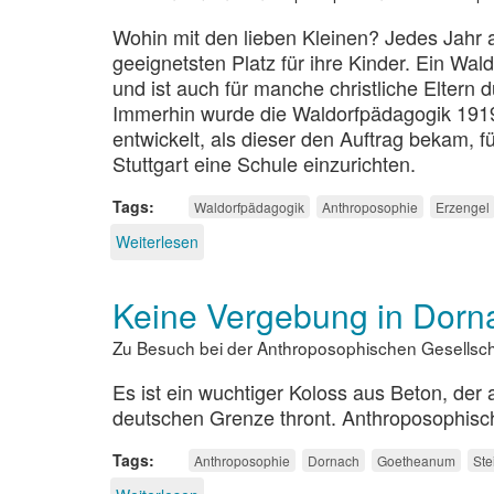
Wohin mit den lieben Kleinen? Jedes Jahr 
geeignetsten Platz für ihre Kinder. Ein Wal
und ist auch für manche christliche Eltern 
Immerhin wurde die Waldorfpädagogik 1919
entwickelt, als dieser den Auftrag bekam, fü
Stuttgart eine Schule einzurichten.
Tags
Waldorfpädagogik
Anthroposophie
Erzengel
Weiterlesen
über
Das
erste
Keine Vergebung in Dorn
Jahrsiebt
im
Zu Besuch bei der Anthroposophischen Gesellsc
Waldorfland
Es ist ein wuchtiger Koloss aus Beton, der
deutschen Grenze thront. Anthroposophischer
Tags
Anthroposophie
Dornach
Goetheanum
Ste