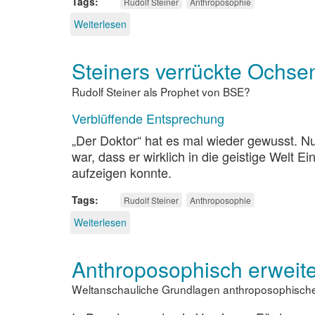
Tags
Rudolf Steiner
Anthroposophie
Weiterlesen
über
Rudolf
Steiners
Steiners verrückte Ochse
Äußerung
über
Rudolf Steiner als Prophet von BSE?
„verrückte
Ochsen“
Verblüffende Entsprechung
„Der Doktor“ hat es mal wieder gewusst. Nun
war, dass er wirklich in die geistige Wel
aufzeigen konnte.
Tags
Rudolf Steiner
Anthroposophie
Weiterlesen
über
Steiners
verrückte
Anthroposophisch erweite
Ochsenherde
Weltanschauliche Grundlagen anthroposophische