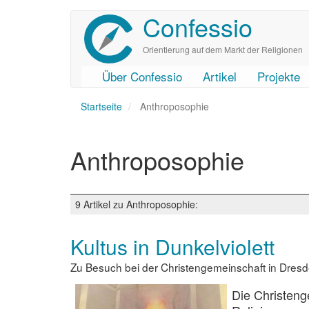
Confessio
Direkt
zum
Inhalt
Orientierung auf dem Markt der Religionen
Über Confessio
Artikel
Projekte
User
Main
Startseite
account
navigation
Anthroposophie
menu
Anthroposophie
9 Artikel zu Anthroposophie:
Kultus in Dunkelviolett
Zu Besuch bei der Christengemeinschaft in Dres
Die Christeng