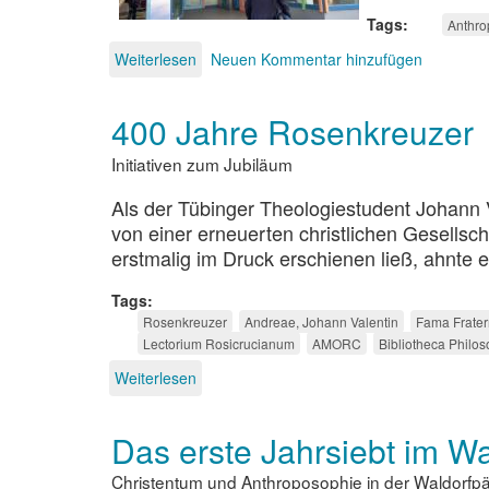
Tags
Anthro
Weiterlesen
über
Neuen Kommentar hinzufügen
Erkenntnisarbeit
in
400 Jahre Rosenkreuzer
Himmelblau
Initiativen zum Jubiläum
Als der Tübinger Theologiestudent Johann 
von einer erneuerten christlichen Gesellsch
erstmalig im Druck erschienen ließ, ahnte 
Tags
Rosenkreuzer
Andreae, Johann Valentin
Fama Fratern
Lectorium Rosicrucianum
AMORC
Bibliotheca Philo
Weiterlesen
über
400
Jahre
Das erste Jahrsiebt im Wa
Rosenkreuzer
Christentum und Anthroposophie in der Waldorfp