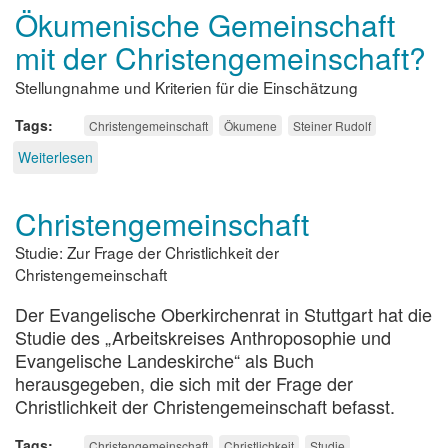
Ökumenische Gemeinschaft
die
Christengemeinschaft
mit der Christengemeinschaft?
Stellungnahme und Kriterien für die Einschätzung
Tags
Christengemeinschaft
Ökumene
Steiner Rudolf
Weiterlesen
über
Ökumenische
Gemeinschaft
Christengemeinschaft
mit
der
Studie: Zur Frage der Christlichkeit der
Christengemeinschaft?
Christengemeinschaft
Der Evangelische Oberkirchenrat in Stuttgart hat die
Studie des „Arbeitskreises Anthroposophie und
Evangelische Landeskirche“ als Buch
herausgegeben, die sich mit der Frage der
Christlichkeit der Christengemeinschaft befasst.
Tags
Christengemeinschaft
Christlichkeit
Studie