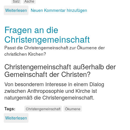
Salz
Asche
Weiterlesen
über
Neuen Kommentar hinzufügen
Wasser,
Salz
Fragen an die
und
Asche
Christengemeinschaft
Passt die Christengemeinschaft zur Ökumene der
christlichen Kirchen?
Christengemeinschaft außerhalb der
Gemeinschaft der Christen?
Von besonderem Interesse in einem Dialog
zwischen Anthroposophie und Kirche ist
naturgemäß die Christengemeinschaft.
Tags
Christengemeinschaft
Ökumene
Weiterlesen
über
Fragen
an