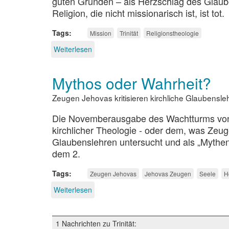
guten Gründen – als Herzschlag des Glaub
Religion, die nicht missionarisch ist, ist tot.
Tags
Mission
Trinität
Religionstheologie
Weiterlesen
über
Die
Mission
Mythos oder Wahrheit?
des
dreieinigen
Zeugen Jehovas kritisieren kirchliche Glaubensle
Gottes
Die Novemberausgabe des Wachtturms von 
kirchlicher Theologie - oder dem, was Ze
Glaubenslehren untersucht und als „Mythen“
dem 2.
Tags
Zeugen Jehovas
Jehovas Zeugen
Seele
H
Weiterlesen
über
Mythos
oder
Wahrheit?
1 Nachrichten zu Trinität: