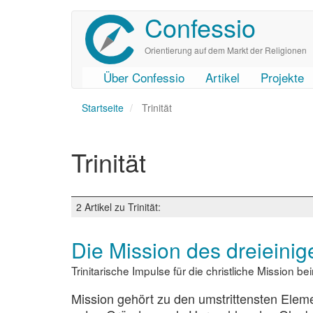
Confessio
Direkt
zum
Inhalt
Orientierung auf dem Markt der Religionen
Über Confessio
Artikel
Projekte
User
Main
Startseite
account
navigation
Trinität
menu
Trinität
2 Artikel zu Trinität:
Die Mission des dreieinig
Trinitarische Impulse für die christliche Mission
Mission gehört zu den umstrittensten Elemen