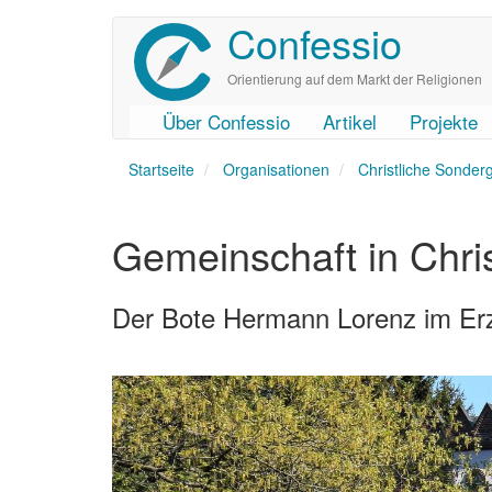
Confessio
Direkt
zum
Inhalt
Orientierung auf dem Markt der Religionen
Über Confessio
Artikel
Projekte
User
Main
Startseite
account
navigation
Organisationen
Christliche Sonde
menu
Gemeinschaft in Chri
Der Bote Hermann Lorenz im Er