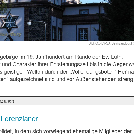
t
CC-BY-SA Devilsanddust (
zgebirge im 19. Jahrhundert am Rande der Ev.-Luth.
 und Charakter ihrer Entstehungszeit bis in die Gegenw
us geistigen Welten durch den „Vollendungsboten“ Herm
ten“ aufgezeichnet sind und vor Außenstehenden streng
zianer):
 Lorenzianer
bildet, in dem sich vorwiegend ehemalige Mitglieder der