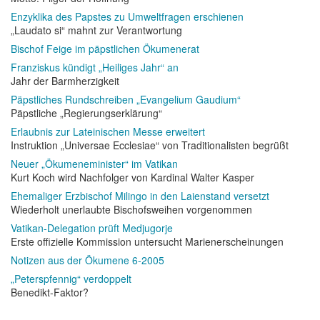
Enzyklika des Papstes zu Umweltfragen erschienen
„Laudato si“ mahnt zur Verantwortung
Bischof Feige im päpstlichen Ökumenerat
Franziskus kündigt „Heiliges Jahr“ an
Jahr der Barmherzigkeit
Päpstliches Rundschreiben „Evangelium Gaudium“
Päpstliche „Regierungserklärung“
Erlaubnis zur Lateinischen Messe erweitert
Instruktion „Universae Ecclesiae“ von Traditionalisten begrüßt
Neuer „Ökumeneminister“ im Vatikan
Kurt Koch wird Nachfolger von Kardinal Walter Kasper
Ehemaliger Erzbischof Milingo in den Laienstand versetzt
Wiederholt unerlaubte Bischofsweihen vorgenommen
Vatikan-Delegation prüft Medjugorje
Erste offizielle Kommission untersucht Marienerscheinungen
Notizen aus der Ökumene 6-2005
„Peterspfennig“ verdoppelt
Benedikt-Faktor?