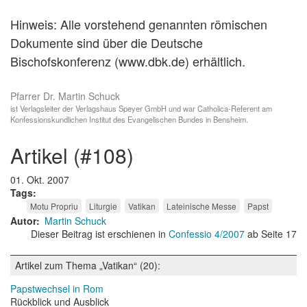
Hinweis: Alle vorstehend genannten römischen
Dokumente sind über die Deutsche
Bischofskonferenz (www.dbk.de) erhältlich.
Pfarrer Dr. Martin Schuck
ist Verlagsleiter der Verlagshaus Speyer GmbH und war Catholica-Referent am
Konfessionskundlichen Institut des Evangelischen Bundes in Bensheim.
artikel (#108)
01. Okt. 2007
Tags
Motu Propriu
Liturgie
Vatikan
Lateinische Messe
Papst
Autor
Martin Schuck
Dieser Beitrag ist erschienen in
Confessio 4/2007
ab Seite 17
Artikel zum Thema „Vatikan“ (20):
Papstwechsel in Rom
Rückblick und Ausblick