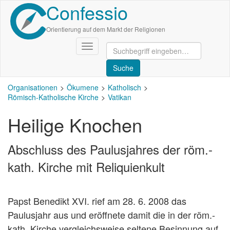
Confessio
Direkt
zum
Inhalt
Orientierung auf dem Markt der Religionen
Navigation
aktivieren/deaktivieren
Organisationen
Ökumene
Katholisch
Römisch-Katholische Kirche
Vatikan
Heilige Knochen
Abschluss des Paulusjahres der röm.-
kath. Kirche mit Reliquienkult
Papst Benedikt XVI. rief am 28. 6. 2008 das
Paulusjahr aus und eröffnete damit die in der röm.-
kath. Kirche vergleichsweise seltene Besinnung auf