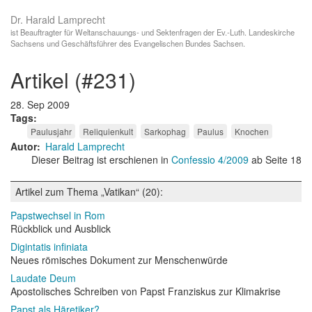
Dr. Harald Lamprecht
ist Beauftragter für Weltanschauungs- und Sektenfragen der Ev.-Luth. Landeskirche
Sachsens und Geschäftsführer des Evangelischen Bundes Sachsen.
artikel (#231)
28. Sep 2009
Tags
Paulusjahr
Reliquienkult
Sarkophag
Paulus
Knochen
Autor
Harald Lamprecht
Dieser Beitrag ist erschienen in
Confessio 4/2009
ab Seite 18
Artikel zum Thema „Vatikan“ (20):
Papstwechsel in Rom
Rückblick und Ausblick
Digintatis infiniata
Neues römisches Dokument zur Menschenwürde
Laudate Deum
Apostolisches Schreiben von Papst Franziskus zur Klimakrise
Papst als Häretiker?