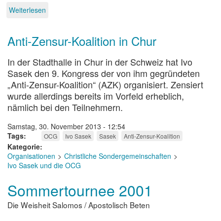
Weiterlesen
über
Organische
Christus-
Anti-Zensur-Koalition in Chur
Generation
In der Stadthalle in Chur in der Schweiz hat Ivo
Sasek den 9. Kongress der von ihm gegründeten
„Anti-Zensur-Koalition“ (AZK) organisiert. Zensiert
wurde allerdings bereits im Vorfeld erheblich,
nämlich bei den Teilnehmern.
Samstag, 30. November 2013 - 12:54
Tags
OCG
Ivo Sasek
Sasek
Anti-Zensur-Koalition
Kategorie
Organisationen
Christliche Sondergemeinschaften
Ivo Sasek und die OCG
Sommertournee 2001
Die Weisheit Salomos / Apostolisch Beten