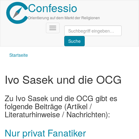
Confessio
Direkt
zum
Inhalt
Orientierung auf dem Markt der Religionen
Navigation
aktivieren/deaktivieren
Startseite
Ivo Sasek und die OCG
Zu Ivo Sasek und die OCG gibt es
folgende Beiträge (Artikel /
Literaturhinweise / Nachrichten):
Nur privat Fanatiker