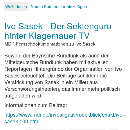
Weiterlesen
über
Neuen Kommentar hinzufügen
Verschwörungs-
Sekte:
Ivo Sasek - Der Sektenguru
Wir
erlösen
hinter Klagemauer TV
uns
vom
MDR-Fernsehdokumentationen zu Ivo Sasek
Bösen
Sowohl der Bayrische Rundfunk als auch der
Mitteldeutsche Rundfunk haben mit aktuellen
Reportagen Hintergründe der Organisation von Ivo
Sasek beleuchtet. Die Beiträge schildern die
Verstrickung von Sasek in ein Milieu aus
Verschwörungstheorien, das immer mehr politisch
aufgeladen wird.
Informationen zum Beitrag:
https://www.mdr.de/investigativ/rueckblick/exakt/ivo-
sasek-100.html