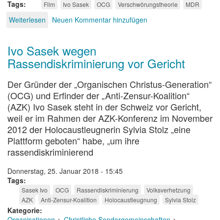
Tags
Film
Ivo Sasek
OCG
Verschwörungstheorie
MDR
Weiterlesen
über
Neuen Kommentar hinzufügen
Ivo
Sasek
Ivo Sasek wegen
-
Der
Rassendiskriminierung vor Gericht
Sektenguru
hinter
Der Gründer der „Organischen Christus-Generation“
Klagemauer
(OCG) und Erfinder der „Anti-Zensur-Koalition“
TV
(AZK) Ivo Sasek steht in der Schweiz vor Gericht,
weil er im Rahmen der AZK-Konferenz im November
2012 der Holocaustleugnerin Sylvia Stolz „eine
Plattform geboten“ habe, „um ihre
rassendiskriminierend
Donnerstag, 25. Januar 2018 - 15:45
Tags
Sasek Ivo
OCG
Rassendiskriminierung
Volksverhetzung
AZK
Anti-Zensur-Koalition
Holocaustleugnung
Sylvia Stolz
Kategorie
Organisationen
Christliche Sondergemeinschaften