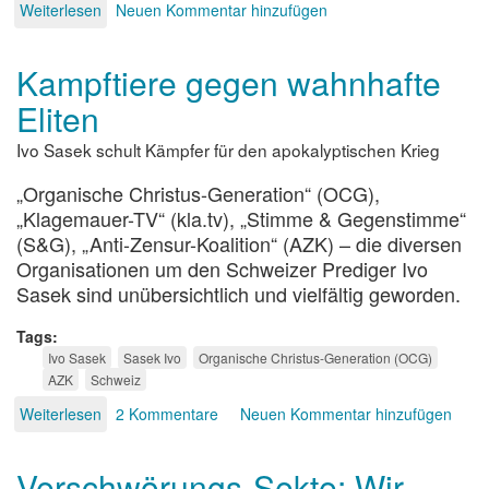
Weiterlesen
über
Neuen Kommentar hinzufügen
Nur
privat
Kampftiere gegen wahnhafte
Fanatiker
Eliten
Ivo Sasek schult Kämpfer für den apokalyptischen Krieg
„Organische Christus-Generation“ (OCG),
„Klagemauer-TV“ (kla.tv), „Stimme & Gegenstimme“
(S&G), „Anti-Zensur-Koalition“ (AZK) – die diversen
Organisationen um den Schweizer Prediger Ivo
Sasek sind unübersichtlich und vielfältig geworden.
Tags
Ivo Sasek
Sasek Ivo
Organische Christus-Generation (OCG)
AZK
Schweiz
Weiterlesen
über
2 Kommentare
Neuen Kommentar hinzufügen
Kampftiere
gegen
Verschwörungs-Sekte: Wir
wahnhafte