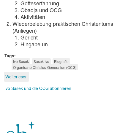
Gotteserfahrung
Obadja und OCG
Aktivitäten
Wiederbelebung praktischen Christentums
(Anliegen)
Gericht
Hingabe un
Tags
Ivo Sasek
Sasek Ivo
Biografie
Organische Christus-Generation (OCG)
Weiterlesen
über
Ivo
Sasek
Ivo Sasek und die OCG abonnieren
und
seine
Bewegung