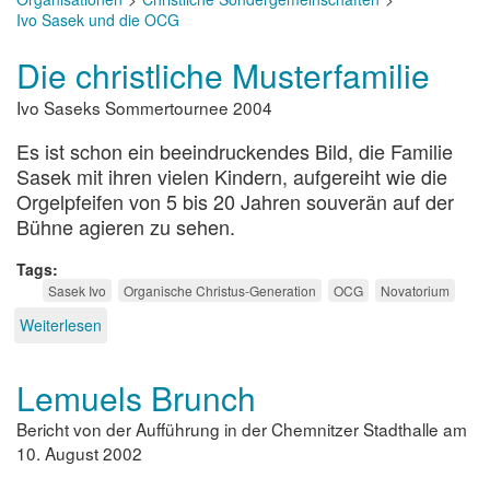
Ivo Sasek und die OCG
Die christliche Musterfamilie
Ivo Saseks Sommertournee 2004
Es ist schon ein beeindruckendes Bild, die Familie
Sasek mit ihren vielen Kindern, aufgereiht wie die
Orgelpfeifen von 5 bis 20 Jahren souverän auf der
Bühne agieren zu sehen.
Tags
Sasek Ivo
Organische Christus-Generation
OCG
Novatorium
Weiterlesen
über
Die
christliche
Lemuels Brunch
Musterfamilie
Bericht von der Aufführung in der Chemnitzer Stadthalle am
10. August 2002