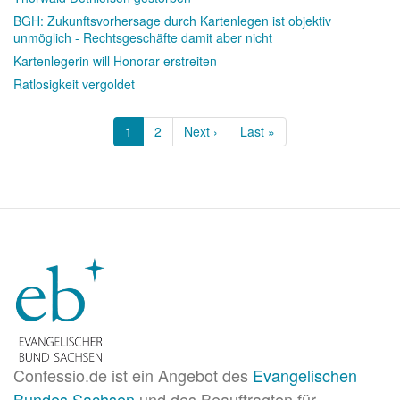
BGH: Zukunftsvorhersage durch Kartenlegen ist objektiv
unmöglich - Rechtsgeschäfte damit aber nicht
Kartenlegerin will Honorar erstreiten
Ratlosigkeit vergoldet
Seitennummerierung
Aktuelle
1
Page
2
Nächste
Next ›
Letzte
Last »
Seite
Seite
Seite
Confessio.de ist ein Angebot des
Evangelischen
Bundes Sachsen
und des Beauftragten für