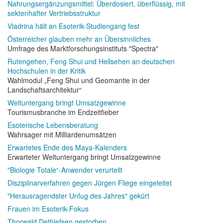
Nahrungsergänzungsmittel: Überdosiert, überflüssig, mit
sektenhafter Vertriebsstruktur
Viadrina hält an Esoterik-Studiengang fest
Österreicher glauben mehr an Übersinnliches
Umfrage des Marktforschungsinstituts "Spectra"
Rutengehen, Feng Shui und Hellsehen an deutschen
Hochschulen in der Kritik
Wahlmodul „Feng Shui und Geomantie in der
Landschaftsarchitektur“
Weltuntergang bringt Umsatzgewinne
Tourismusbranche im Endzeitfieber
Esoterische Lebensberatung
Wahrsager mit Milliardenumsätzen
Erwartetes Ende des Maya-Kalenders
Erwarteter Weltuntergang bringt Umsatzgewinne
"Biologie Totale“-Anwender verurteilt
Disziplinarverfahren gegen Jürgen Fliege eingeleitet
"Herausragendster Unfug des Jahres" gekürt
Frauen im Esoterik-Fokus
Thorwald Dethlefsen gestorben