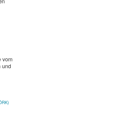
en
e vom
n und
(ÖRK)