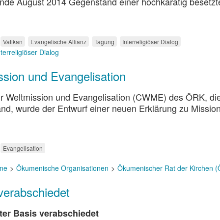
r Ende August 2014 Gegenstand einer hochkarätig besetzt
Vatikan
Evangelische Allianz
Tagung
Interreligiöser Dialog
nterreligiöser Dialog
sion und Evangelisation
ür Weltmission und Evangelisation (CWME) des ÖRK, di
and, wurde der Entwurf einer neuen Erklärung zu Missio
Evangelisation
ne
Ökumenische Organisationen
Ökumenischer Rat der Kirchen 
 verabschiedet
iter Basis verabschiedet