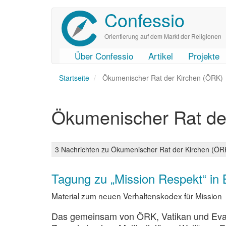
Confessio
Direkt
zum
Inhalt
Orientierung auf dem Markt der Religionen
Über Confessio
Artikel
Projekte
User
Main
Startseite
account
navigation
Ökumenischer Rat der Kirchen (ÖRK)
menu
Ökumenischer Rat de
3 Nachrichten zu Ökumenischer Rat der Kirchen (ÖR
Tagung zu „Mission Respekt“ in B
Material zum neuen Verhaltenskodex für Mission
Das gemeinsam von ÖRK, Vatikan und Evang