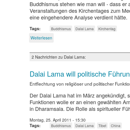
Buddhismus stehen wie man will - dass er a
Veranstaltungen des Kirchentages zum Med
eine eingehendere Analyse verdient hätte.
Tags
Buddhismus
Dalai Lama
Kirchentag
Weiterlesen
über
Dalai
Lama
auf
2 Nachrichten zu Dalai Lama:
dem
Ökumenischen
Kirchentag
Dalai Lama will politische Führ
Entflechtung von religiöser und politischer Funkti
Der Dalai Lama hat im März angekündigt, si
Funktionen wolle er an einen gewählten Amt
in Dharamsala. Die Rolle als spiritueller F
Montag, 25. April 2011 - 15:30
Tags
Buddhismus
Dalai Lama
Tibet
China