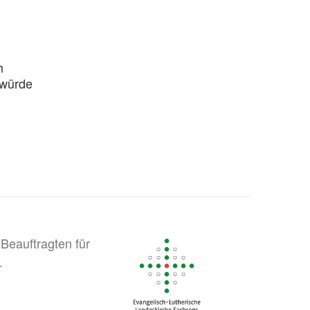
h
rwürde
Beauftragten für
.