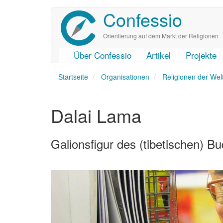
Confessio
Direkt
zum
Inhalt
Orientierung auf dem Markt der Religionen
Über Confessio
Artikel
Projekte
User
Main
Startseite
account
navigation
Organisationen
Religionen der Wel
menu
Dalai Lama
Galionsfigur des (tibetischen) 