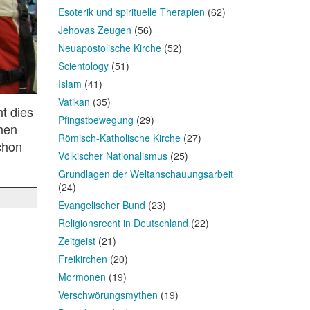
Esoterik und spirituelle Therapien
(62)
Jehovas Zeugen
(56)
Neuapostolische Kirche
(52)
Scientology
(51)
Islam
(41)
Vatikan
(35)
t dies
Pfingstbewegung
(29)
chen
Römisch-Katholische Kirche
(27)
chon
Völkischer Nationalismus
(25)
Grundlagen der Weltanschauungsarbeit
(24)
Evangelischer Bund
(23)
Religionsrecht in Deutschland
(22)
Zeitgeist
(21)
Freikirchen
(20)
Mormonen
(19)
Verschwörungsmythen
(19)