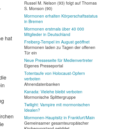
Russel M. Nelson (93) folgt auf Thomas
.
S. Monson (90)
Mormonen erhalten Körperschaftsstatus
in Bremen
Mormonen erstmals über 40 000
Mitglieder in Deutschland
e hat
Freiberg-Tempel im August geöffnet
Mormonen laden zu Tagen der offenen
Tür ein
Neue Presseseite für Medienvertreter
Eigenes Presseportal
Totentaufe von Holocaust-Opfern
die
verboten
ein
Ahnendatenbanken
Kanada: Vielehe bleibt verboten
Mormonische Splittergruppe
ng
Twilight: Vampire mit mormonischen
Idealen?
irchen
Mormonen-Hauptsitz in Frankfurt/Main
ie
Gemeinsamer gesamteuropäischer
Kirchenvorstand gebildet