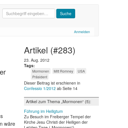
Anmelden
artikel (#283)
23. Aug. 2012
Tags
er
Mormonen
Mitt Romney
USA
Präsident
Dieser Beitrag ist erschienen in
Confessio 1/2012
ab Seite 14
Artikel zum Thema „Mormonen“ (5):
Führung im Heiligtum
ls
Zu Besuch im Freiberger Tempel der
Kirche Jesu Christi der Heiligen der
en wäre
Letzten Tage („Mormonen“)