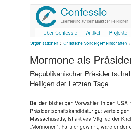
Confessio
Direkt
zum
Inhalt
Orientierung auf dem Markt der Religionen
Über Confessio
Artikel
Projekte
User
Main
Organisationen
Christliche Sondergemeinschaften
account
navigation
Mormone als Präside
menu
Republikanischer Präsidentschaft
Heiligen der Letzten Tage
Bei den bisherigen Vorwahlen in den USA h
Präsidentschaftskandidatur gut verteidige
Massachusetts, ist aktives Mitglied der Kir
„Mormonen“. Falls er gewinnt, wäre er de