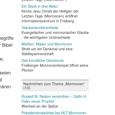
Ein Stück in drei Akten
Kirche Jesu Christi der Heiligen der
Letzten Tage (Mormonen) eröffnet
Informationszentrum in Freiberg
Glaubensunterschiede
Evangelischer und mormonischer Glaube
egriffe
- die wichtigsten Unterschiede
r Bibel
Meißen, Mäser und Mormonen
Streit um ein Denkmal und eine
d
Städtepartnerschaft
e,
Das künstliche Geheimnis
Freiberger Mormonentempel öffnet seine
Pforten
 seien
gt
Nachrichten zum Thema „Mormonen“
onären
(13):
Russell M. Nelson verstorben – Dallin H.
Oaks neuer Prophet
Wechsel an der Spitze
Präsidentenwechsel bei HLT-Mormonen