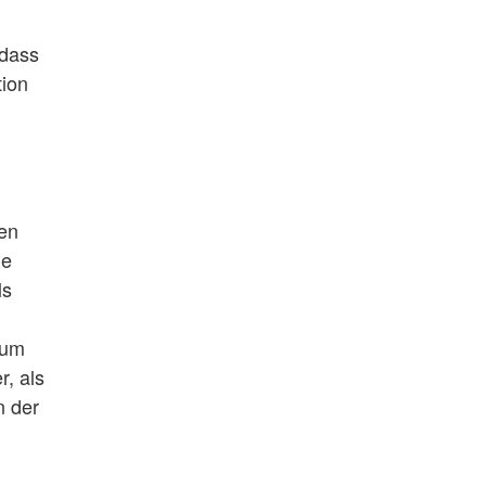
 dass
tion
ten
le
ls
 um
r, als
n der