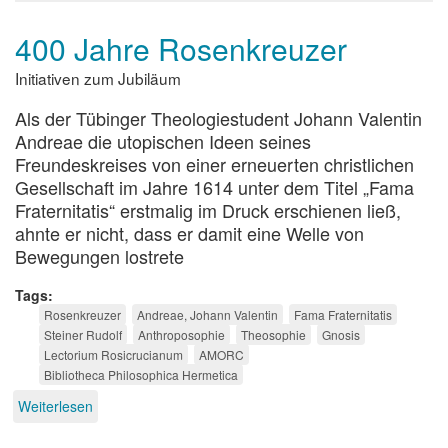
400 Jahre Rosenkreuzer
Initiativen zum Jubiläum
Als der Tübinger Theologiestudent Johann Valentin
Andreae die utopischen Ideen seines
Freundeskreises von einer erneuerten christlichen
Gesellschaft im Jahre 1614 unter dem Titel „Fama
Fraternitatis“ erstmalig im Druck erschienen ließ,
ahnte er nicht, dass er damit eine Welle von
Bewegungen lostrete
Tags
Rosenkreuzer
Andreae, Johann Valentin
Fama Fraternitatis
Steiner Rudolf
Anthroposophie
Theosophie
Gnosis
Lectorium Rosicrucianum
AMORC
Bibliotheca Philosophica Hermetica
Weiterlesen
über
400
Jahre