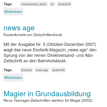
Tags
Universelles Leben
UL
Zeitschrift
Weiterlesen
über
Das
Reich
news age
der
Reichen
Esoterikmarkt am Zeitschriftenkiosk
und
Schönen
Mit der Ausgabe Nr. 3 (Oktober-Dezember 2007)
wagt das neue Esoterik-Magazin „news age“ den
Sprung von der reinen Direktversand- und Abo-
Zeitschrift an den Bahnhofskiosk.
Tags
Esoterik
news age
Zeitschrift
Weiterlesen
über
news
age
Magier in Grundausbildung
Neue Teenager-Zeitschriften werben für Magie (2002)