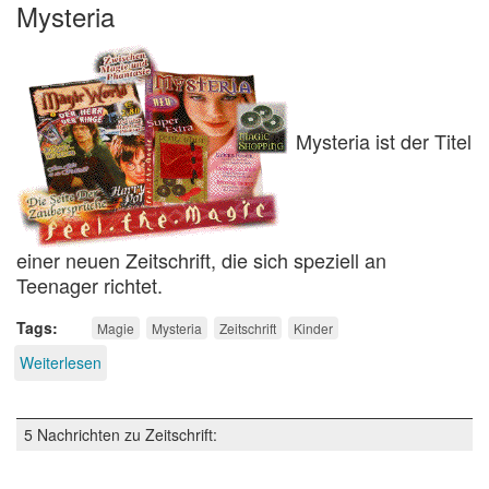
Mysteria
Mysteria ist der Titel
einer neuen Zeitschrift, die sich speziell an
Teenager richtet.
Tags
Magie
Mysteria
Zeitschrift
Kinder
Weiterlesen
über
Magier
in
Grundausbildung
5 Nachrichten zu Zeitschrift: