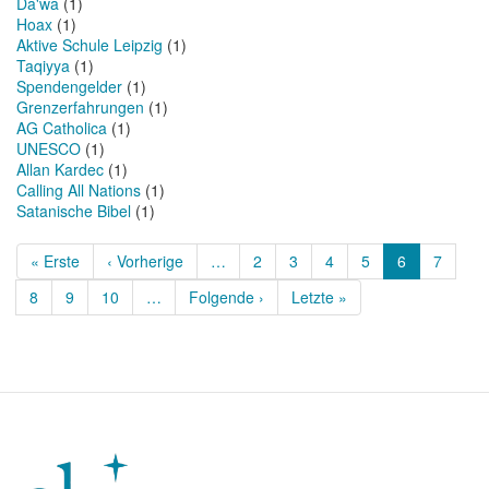
Da'wa
(1)
Hoax
(1)
Aktive Schule Leipzig
(1)
Taqiyya
(1)
Spendengelder
(1)
Grenzerfahrungen
(1)
AG Catholica
(1)
UNESCO
(1)
Allan Kardec
(1)
Calling All Nations
(1)
Satanische Bibel
(1)
Seitennummerierung
Erste
« Erste
Vorherige
‹ Vorherige
…
Page
2
Page
3
Page
4
Page
5
Aktuelle
6
Page
7
Seite
Seite
Seite
Page
8
Page
9
Page
10
…
Nächste
Folgende ›
Letzte
Letzte »
Seite
Seite