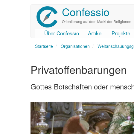
Confessio
Direkt
zum
Inhalt
Orientierung auf dem Markt der Religionen
Über Confessio
Artikel
Projekte
User
Main
Startseite
account
navigation
Organisationen
Weltanschauungsg
menu
Privatoffenbarungen
Gottes Botschaften oder menschl