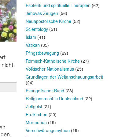
Esoterik und spirituelle Therapien
(62)
Jehovas Zeugen
(56)
Neuapostolische Kirche
(52)
Scientology
(51)
Islam
(41)
Vatikan
(35)
Pfingstbewegung
(29)
ert
Römisch-Katholische Kirche
(27)
 nicht
Völkischer Nationalismus
(25)
Grundlagen der Weltanschauungsarbeit
(24)
Evangelischer Bund
(23)
Religionsrecht in Deutschland
(22)
Zeitgeist
(21)
Freikirchen
(20)
Mormonen
(19)
hen
Verschwörungsmythen
(19)
ngen.