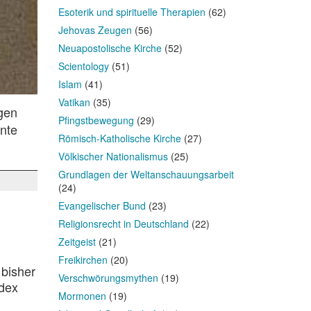
Esoterik und spirituelle Therapien
(62)
Jehovas Zeugen
(56)
Neuapostolische Kirche
(52)
Scientology
(51)
Islam
(41)
Vatikan
(35)
gen
Pfingstbewegung
(29)
nte
Römisch-Katholische Kirche
(27)
Völkischer Nationalismus
(25)
Grundlagen der Weltanschauungsarbeit
(24)
Evangelischer Bund
(23)
Religionsrecht in Deutschland
(22)
Zeitgeist
(21)
Freikirchen
(20)
 bisher
Verschwörungsmythen
(19)
odex
Mormonen
(19)