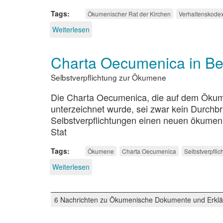
Tags
Ökumenischer Rat der Kirchen
Verhaltenskode
Weiterlesen
über
Verhaltenskodex
für
Charta Oecumenica in Berl
Mission
Selbstverpflichtung zur Ökumene
Die Charta Oecumenica, die auf dem Ökume
unterzeichnet wurde, sei zwar kein Durchbru
Selbstverpflichtungen einen neuen ökumeni
Stat
Tags
Ökumene
Charta Oecumenica
Selbstverpflic
Weiterlesen
über
Charta
Oecumenica
in
6 Nachrichten zu Ökumenische Dokumente und Erklä
Berlin
feierlich