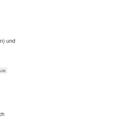
en) und
aufe
ch