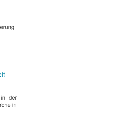
uerung
it
in der
rche in