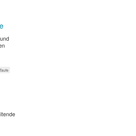
e
 und
en
Taufe
itende