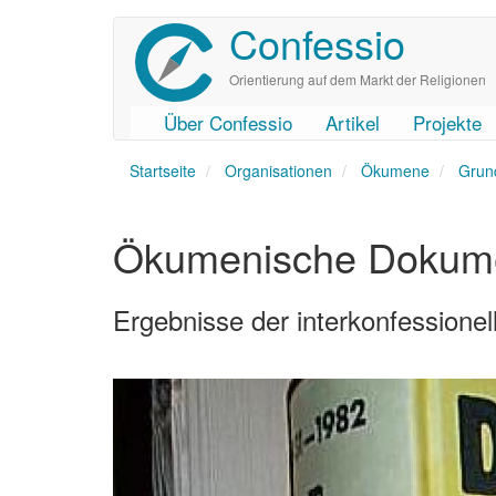
Confessio
Direkt
zum
Inhalt
Orientierung auf dem Markt der Religionen
Über Confessio
Artikel
Projekte
User
Main
Startseite
account
navigation
Organisationen
Ökumene
Grun
menu
Ökumenische Dokume
Ergebnisse der interkonfessione