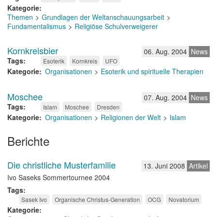
Kategorie
Themen
Grundlagen der Weltanschauungsarbeit
Fundamentalismus
Religiöse Schulverweigerer
Kornkreisbier
06. Aug. 2004
News
Tags
Esoterik
Kornkreis
UFO
Kategorie
Organisationen
Esoterik und spirituelle Therapien
Moschee
07. Aug. 2004
News
Tags
Islam
Moschee
Dresden
Kategorie
Organisationen
Religionen der Welt
Islam
Berichte
Die christliche Musterfamilie
13. Juni 2008
Artikel
Ivo Saseks Sommertournee 2004
Tags
Sasek Ivo
Organische Christus-Generation
OCG
Novatorium
Kategorie