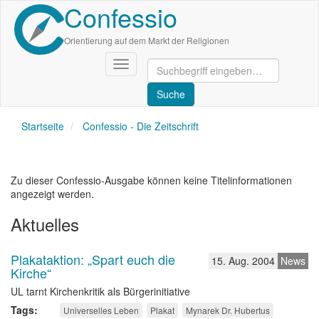
Confessio
Direkt
zum
Inhalt
Orientierung auf dem Markt der Religionen
Navigation
aktivieren/deaktivieren
Startseite
Confessio - Die Zeitschrift
Zu dieser Confessio-Ausgabe können keine Titelinformationen
angezeigt werden.
Aktuelles
Plakataktion: „Spart euch die
15. Aug. 2004
News
Kirche“
UL tarnt Kirchenkritik als Bürgerinitiative
Tags
Universelles Leben
Plakat
Mynarek Dr. Hubertus