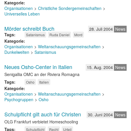
Kategorie
Organisationen
Christliche Sondergemeinschaften
Universelles Leben
Mörder schreibt Buch
28. Juli 2004
News
Tags
Satanismus
Ruda Daniel
Mord
Kategorie
Organisationen
Weltanschauungsgemeinschaften
Dunkelwelten
Satanismus
Neues Osho-Center in Italien
15. Aug. 2004
News
Senigallia OMC an der Riviera Romagna
Tags
Osho
Italien
Kategorie
Organisationen
Weltanschauungsgemeinschaften
Psychogruppen
Osho
Schulpflicht gilt auch für Christen
30. Juni 2004
News
OLG Frankfurt verbietet Homeschooling
Tags
Schulpflicht
Recht
Urteil