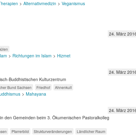
 Therapien
Alternativmedizin
Veganismus
24. März 201
Gülen
slam
Richtungen im Islam
Hizmet
24. März 201
sch-Buddhistischen Kulturzentrum
cher Bund Sachsen
Friedhof
Ahnenkult
uddhismus
Mahayana
24. März 201
in den Gemeinden beim 3. Ökumenischen Pastoralkolleg
hsen
Pfarrerbild
Strukturveränderungen
Ländlicher Raum