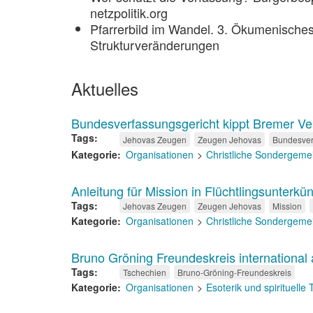
netzpolitik.org
Pfarrerbild im Wandel. 3. Ökumenisches
Strukturveränderungen
Aktuelles
Bundesverfassungsgericht kippt Bremer V
Tags
Jehovas Zeugen
Zeugen Jehovas
Bundesver
Kategorie
Organisationen
Christliche Sondergeme
Anleitung für Mission in Flüchtlingsunterkün
Tags
Jehovas Zeugen
Zeugen Jehovas
Mission
Kategorie
Organisationen
Christliche Sondergeme
Bruno Gröning Freundeskreis international 
Tags
Tschechien
Bruno-Gröning-Freundeskreis
Kategorie
Organisationen
Esoterik und spirituelle