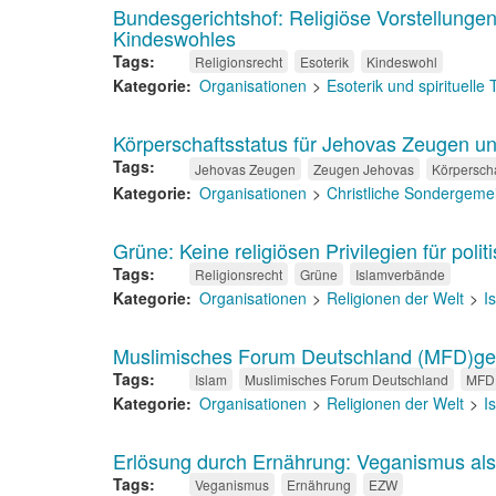
Bundesgerichtshof: Religiöse Vorstellunge
Kindeswohles
Tags
Religionsrecht
Esoterik
Kindeswohl
Kategorie
Organisationen
Esoterik und spirituelle
Körperschaftsstatus für Jehovas Zeugen 
Tags
Jehovas Zeugen
Zeugen Jehovas
Körperscha
Kategorie
Organisationen
Christliche Sondergeme
Grüne: Keine religiösen Privilegien für pol
Tags
Religionsrecht
Grüne
Islamverbände
Kategorie
Organisationen
Religionen der Welt
I
Muslimisches Forum Deutschland (MFD)ge
Tags
Islam
Muslimisches Forum Deutschland
MFD
Kategorie
Organisationen
Religionen der Welt
I
Erlösung durch Ernährung: Veganismus als 
Tags
Veganismus
Ernährung
EZW