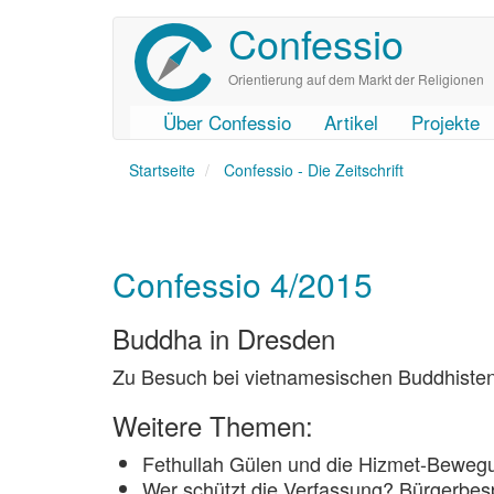
Confessio
Direkt
zum
Inhalt
Orientierung auf dem Markt der Religionen
Über Confessio
Artikel
Projekte
User
Main
Startseite
account
navigation
Confessio - Die Zeitschrift
menu
Confessio 4/2015
Buddha in Dresden
Zu Besuch bei vietnamesischen Buddhiste
Weitere Themen:
Fethullah Gülen und die Hizmet-Beweg
Wer schützt die Verfassung? Bürgerbes