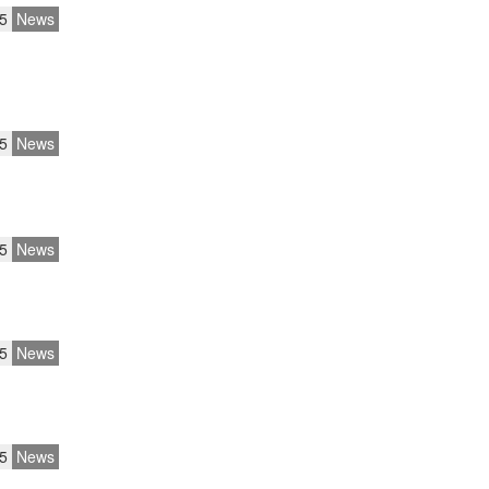
5
News
5
News
5
News
5
News
5
News