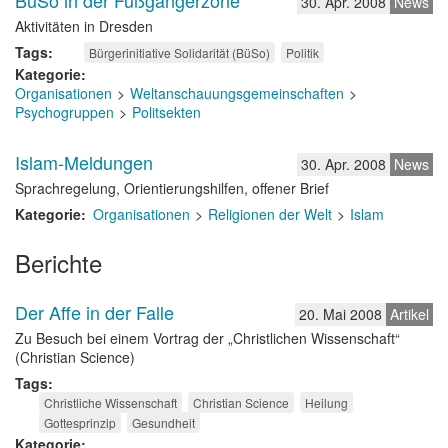
BüSo in der Fußgängerzone
30. Apr. 2008
News
Aktivitäten in Dresden
Tags
Bürgerinitiative Solidarität (BüSo)
Politik
Kategorie
Organisationen
Weltanschauungsgemeinschaften
Psychogruppen
Politsekten
Islam-Meldungen
30. Apr. 2008
News
Sprachregelung, Orientierungshilfen, offener Brief
Kategorie
Organisationen
Religionen der Welt
Islam
Berichte
Der Affe in der Falle
20. Mai 2008
Artikel
Zu Besuch bei einem Vortrag der „Christlichen Wissenschaft“
(Christian Science)
Tags
Christliche Wissenschaft
Christian Science
Heilung
Gottesprinzip
Gesundheit
Kategorie