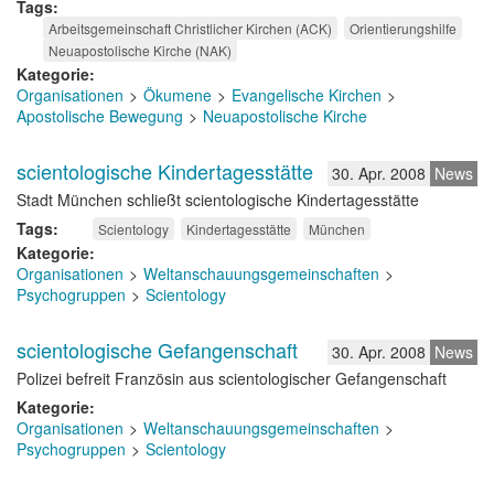
Tags
Arbeitsgemeinschaft Christlicher Kirchen (ACK)
Orientierungshilfe
Neuapostolische Kirche (NAK)
Kategorie
Organisationen
Ökumene
Evangelische Kirchen
Apostolische Bewegung
Neuapostolische Kirche
scientologische Kindertagesstätte
30. Apr. 2008
News
Stadt München schließt scientologische Kindertagesstätte
Tags
Scientology
Kindertagesstätte
München
Kategorie
Organisationen
Weltanschauungsgemeinschaften
Psychogruppen
Scientology
scientologische Gefangenschaft
30. Apr. 2008
News
Polizei befreit Französin aus scientologischer Gefangenschaft
Kategorie
Organisationen
Weltanschauungsgemeinschaften
Psychogruppen
Scientology