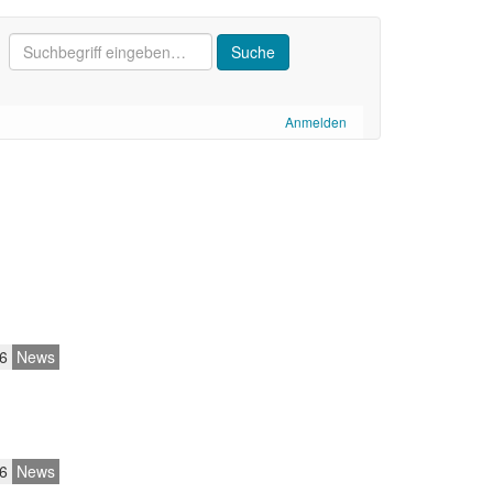
Anmelden
6
News
6
News