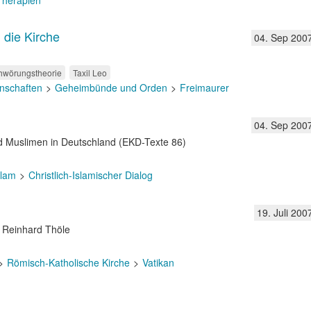
 Therapien
 die Kirche
04. Sep 200
hwörungstheorie
Taxil Leo
nschaften
Geheimbünde und Orden
Freimaurer
04. Sep 200
d Muslimen in Deutschland (EKD-Texte 86)
slam
Christlich-Islamischer Dialog
19. Juli 200
n Reinhard Thöle
Römisch-Katholische Kirche
Vatikan