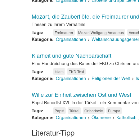
Kategorie
Organisationen
Esoterik und spirituelle
Mozart, die Zauberflöte, die Freimaurer und
Thesen zu ihrem Verhältnis
Tags
Freimaurer
Mozart Wolfgang Amadeus
Versc
Kategorie
Organisationen
Weltanschauungsgemei
Klarheit und gute Nachbarschaft
Eine Handreichung des Rates der EKD zu Christen un
Tags
Islam
EKD-Text
Kategorie
Organisationen
Religionen der Welt
I
Wille zur Einheit zwischen Ost und West
Papst Benedikt XVI. in der Türkei - ein Kommentar vo
Tags
Papst
Türkei
Orthodoxie
Europa
Kategorie
Organisationen
Ökumene
Katholisch
Literatur-Tipp