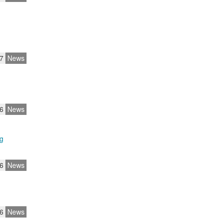
07
News
6
News
g
6
News
6
News