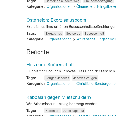
Tags
Gemeinde auf dem Weg
Glaubensbewegung
Kategorie
Organisationen
Ökumene
Pfingstbew
Österreich: Exorzismusboom
Exorzismusfilme erhöhen Besessenheitsbefürchtunge
Tags
Exorzismus
Seelsorge
Besessenheit
Kategorie
Organisationen
Weltanschauungsgemei
Berichte
Hetzende Körperschaft
Flugblatt der Zeugen Jehovas: Das Ende der falschen 
Tags
Zeugen Jehovas
Jehovas Zeugen
Kategorie
Organisationen
Christliche Sondergeme
Kabbalah gegen Mietschulden?
Wie Arbeitslose in Leipzig bedrängt werden
Tags
Kabbalah
Arbeitsagentur