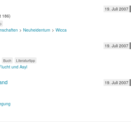
19. Juli 2007
t 186)
p
nschaften
Neuheidentum
Wicca
19. Juli 2007
Buch
Literaturtipp
Flucht und Asyl
land
19. Juli 2007
egung