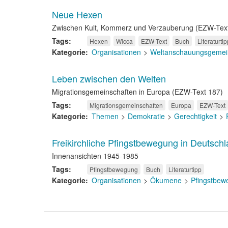
Neue Hexen
Zwischen Kult, Kommerz und Verzauberung (EZW-Tex
Tags
Hexen
Wicca
EZW-Text
Buch
Literaturtip
Kategorie
Organisationen
Weltanschauungsgemei
Leben zwischen den Welten
Migrationsgemeinschaften in Europa (EZW-Text 187)
Tags
Migrationsgemeinschaften
Europa
EZW-Text
Kategorie
Themen
Demokratie
Gerechtigkeit
Freikirchliche Pfingstbewegung in Deutsch
Innenansichten 1945-1985
Tags
Pfingstbewegung
Buch
Literaturtipp
Kategorie
Organisationen
Ökumene
Pfingstbew