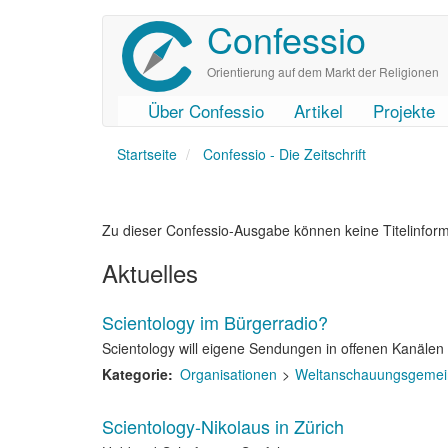
Confessio
Direkt
zum
Inhalt
Orientierung auf dem Markt der Religionen
Über Confessio
Artikel
Projekte
User
Main
Startseite
account
navigation
Confessio - Die Zeitschrift
menu
Zu dieser Confessio-Ausgabe können keine Titelinfor
Aktuelles
Scientology im Bürgerradio?
Scientology will eigene Sendungen in offenen Kanälen
Kategorie
Organisationen
Weltanschauungsgemei
Scientology-Nikolaus in Zürich