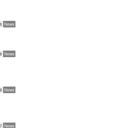
6
News
6
News
6
News
7
News