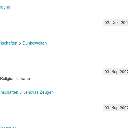
egung
02. Dez. 200
n
nschaften
Dunkelwelten
03. Sep 200
Religion ist nahe
inschaften
Jehovas Zeugen
03. Sep 200