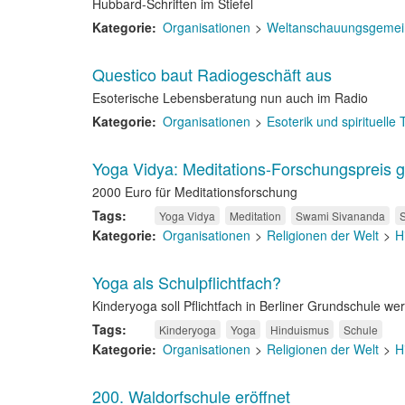
Hubbard-Schriften im Stiefel
Kategorie
Organisationen
Weltanschauungsgemei
Questico baut Radiogeschäft aus
Esoterische Lebensberatung nun auch im Radio
Kategorie
Organisationen
Esoterik und spirituelle
Yoga Vidya: Meditations-Forschungspreis ge
2000 Euro für Meditationsforschung
Tags
Yoga Vidya
Meditation
Swami Sivananda
Kategorie
Organisationen
Religionen der Welt
H
Yoga als Schulpflichtfach?
Kinderyoga soll Pflichtfach in Berliner Grundschule we
Tags
Kinderyoga
Yoga
Hinduismus
Schule
Kategorie
Organisationen
Religionen der Welt
H
200. Waldorfschule eröffnet