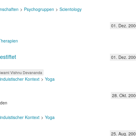
nschaften
Psychogruppen
Scientology
01. Dez. 200
 Therapien
stiftet
01. Dez. 200
Swami Vishnu Devananda
induistischer Kontext
Yoga
28. Okt. 200
rden
induistischer Kontext
Yoga
25. Aug. 200