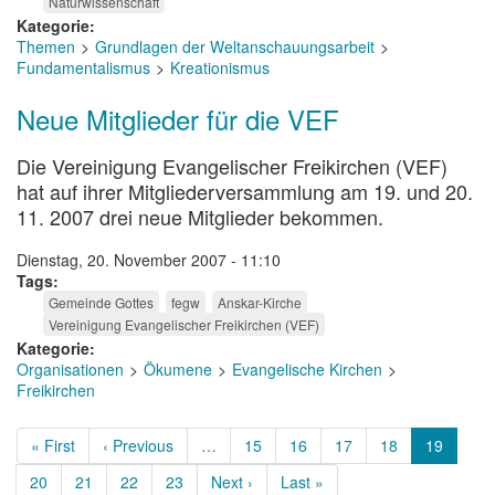
Naturwissenschaft
Kategorie
Themen
Grundlagen der Weltanschauungsarbeit
Fundamentalismus
Kreationismus
Neue Mitglieder für die VEF
Die Vereinigung Evangelischer Freikirchen (VEF)
hat auf ihrer Mitgliederversammlung am 19. und 20.
11. 2007 drei neue Mitglieder bekommen.
Dienstag, 20. November 2007 - 11:10
Tags
Gemeinde Gottes
fegw
Anskar-Kirche
Vereinigung Evangelischer Freikirchen (VEF)
Kategorie
Organisationen
Ökumene
Evangelische Kirchen
Freikirchen
Seitennummerierung
Erste
« First
Vorherige
‹ Previous
…
Page
15
Page
16
Page
17
Page
18
Aktuelle
19
Seite
Seite
Seite
Page
20
Page
21
Page
22
Page
23
Nächste
Next ›
Letzte
Last »