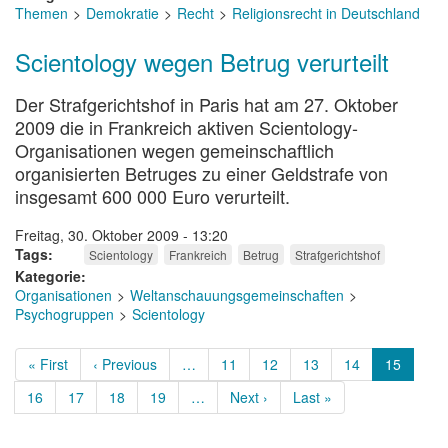
Themen
Demokratie
Recht
Religionsrecht in Deutschland
Scientology wegen Betrug verurteilt
Der Strafgerichtshof in Paris hat am 27. Oktober
2009 die in Frankreich aktiven Scientology-
Organisationen wegen gemeinschaftlich
organisierten Betruges zu einer Geldstrafe von
insgesamt 600 000 Euro verurteilt.
Freitag, 30. Oktober 2009 - 13:20
Tags
Scientology
Frankreich
Betrug
Strafgerichtshof
Kategorie
Organisationen
Weltanschauungsgemeinschaften
Psychogruppen
Scientology
Seitennummerierung
Erste
« First
Vorherige
‹ Previous
…
Page
11
Page
12
Page
13
Page
14
Aktuelle
15
Seite
Seite
Seite
Page
16
Page
17
Page
18
Page
19
…
Nächste
Next ›
Letzte
Last »
Seite
Seite