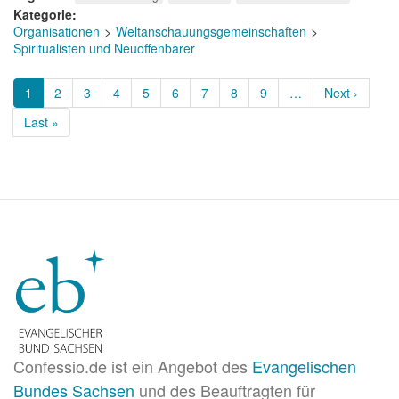
Kategorie
Organisationen
Weltanschauungsgemeinschaften
Spiritualisten und Neuoffenbarer
Seitennummerierung
Aktuelle
1
Page
2
Page
3
Page
4
Page
5
Page
6
Page
7
Page
8
Page
9
…
Nächste
Next ›
Seite
Seite
Letzte
Last »
Seite
Confessio.de ist ein Angebot des
Evangelischen
Bundes Sachsen
und des Beauftragten für