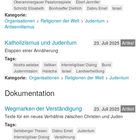
Oberammergauer Passionsspiele
Ebert Jennifer
Schmitz Elisabeth
Bonhoeffer Dietrich
Dabru Emet
Israel
Kategorie
Organisationen
Religionen der Welt
Judentum
Antisemitismus
Katholizismus und Judentum
23. Juli 2025
Artikel
Etappen einer Annäherung
Tags
Nostra aetatae
Vatikan
Interreligiöser Dialog
Bund
Judenmission
Halacha
Israel
Landverheißung
Kategorie
Organisationen
Religionen der Welt
Judentum
Dokumentation
Wegmarken der Verständigung
23. Juli 2025
Artikel
Texte für ein neues Verhältnis zwischen Christen und Juden
Tags
Selisberger Thesen
Dabru Emet
Judentum
Interreligiöser Dialog
Versöhnung