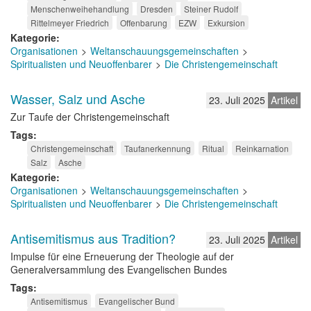
Menschenweihehandlung
Dresden
Steiner Rudolf
Rittelmeyer Friedrich
Offenbarung
EZW
Exkursion
Kategorie
Organisationen
Weltanschauungsgemeinschaften
Spiritualisten und Neuoffenbarer
Die Christengemeinschaft
Wasser, Salz und Asche
23. Juli 2025
Artikel
Zur Taufe der Christengemeinschaft
Tags
Christengemeinschaft
Taufanerkennung
Ritual
Reinkarnation
Salz
Asche
Kategorie
Organisationen
Weltanschauungsgemeinschaften
Spiritualisten und Neuoffenbarer
Die Christengemeinschaft
Antisemitismus aus Tradition?
23. Juli 2025
Artikel
Impulse für eine Erneuerung der Theologie auf der
Generalversammlung des Evangelischen Bundes
Tags
Antisemitismus
Evangelischer Bund