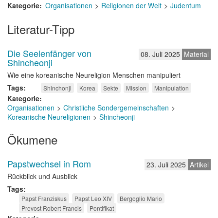
Kategorie
Organisationen
Religionen der Welt
Judentum
Literatur-Tipp
Die Seelenfänger von
08. Juli 2025
Material
Shincheonji
Wie eine koreanische Neureligion Menschen manipuliert
Tags
Shinchonji
Korea
Sekte
Mission
Manipulation
Kategorie
Organisationen
Christliche Sondergemeinschaften
Koreanische Neureligionen
Shincheonji
Ökumene
Papstwechsel in Rom
23. Juli 2025
Artikel
Rückblick und Ausblick
Tags
Papst Franziskus
Papst Leo XIV
Bergoglio Mario
Prevost Robert Francis
Pontifikat