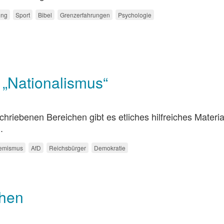
ing
Sport
Bibel
Grenzerfahrungen
Psychologie
„Nationalismus“
riebenen Bereichen gibt es etliches hilfreiches Materia
.
remismus
AfD
Reichsbürger
Demokratie
chen