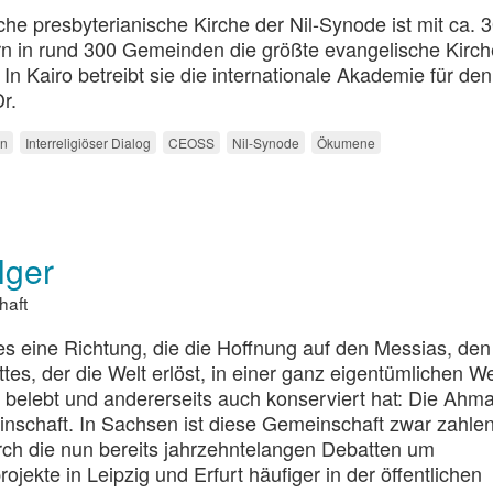
che presbyterianische Kirche der Nil-Synode ist mit ca. 
rn in rund 300 Gemeinden die größte evangelische Kirch
n Kairo betreibt sie die internationale Akademie für den
Dr.
en
Interreligiöser Dialog
CEOSS
Nil-Synode
Ökumene
lger
haft
 es eine Richtung, die die Hoffnung auf den Messias, den
tes, der die Welt erlöst, in einer ganz eigentümlichen W
u belebt und andererseits auch konserviert hat: Die Ahm
nschaft. In Sachsen ist diese Gemeinschaft zwar zahl
urch die nun bereits jahrzehntelangen Debatten um
ekte in Leipzig und Erfurt häufiger in der öffentlichen