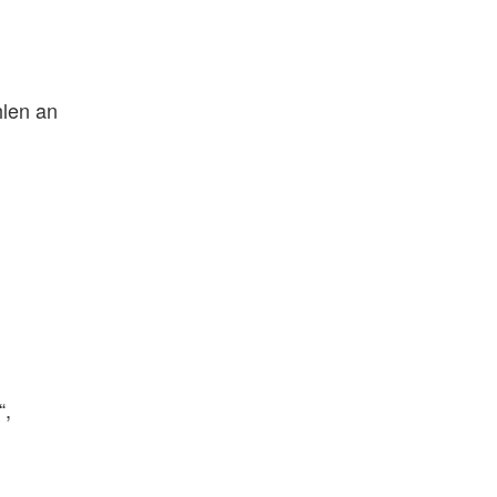
hlen an
“,