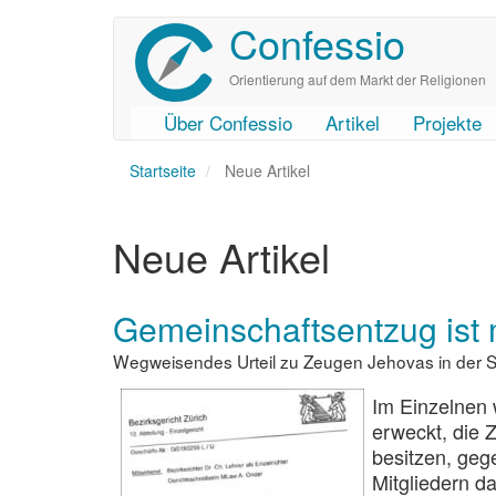
Confessio
Direkt
zum
Inhalt
Orientierung auf dem Markt der Religionen
Über Confessio
Artikel
Projekte
User
Main
Startseite
account
navigation
Neue Artikel
menu
Neue Artikel
Gemeinschaftsentzug ist
Wegweisendes Urteil zu Zeugen Jehovas in der 
Im Einzelnen 
erweckt, die 
besitzen, geg
Mitgliedern d