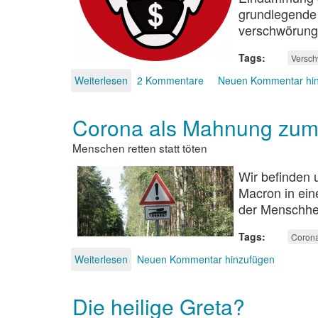
grundlegende 
verschwörungs
Tags
Versch
Weiterlesen
über
2 Kommentare
Neuen Kommentar hi
Die
Corona-
Corona als Mahnung zum
Verschwörung
Menschen retten statt töten
Wir befinden 
Macron in ein
der Menschhei
Tags
Coron
Weiterlesen
über
Neuen Kommentar hinzufügen
Corona
als
Die heilige Greta?
Mahnung
zum