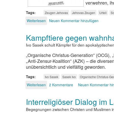
verwehren, ihr
Tags
Zeugen Jehovas
Jehovas Zeugen
Urteil
S
Weiterlesen
über
Neuen Kommentar hinzufügen
Gemeinschaftsentzug
ist
Kampftiere gegen wahnhaf
menschenrechtsverletzend
Ivo Sasek schult Kämpfer für den apokalyptischen
„Organische Christus-Generation“ (OCG), 
„Anti-Zensur-Koalition“ (AZK) – die divers
unübersichtlich und vielfältig geworden.
Tags
Ivo Sasek
Sasek Ivo
Organische Christus-Ge
Weiterlesen
über
2 Kommentare
Neuen Kommentar hi
Kampftiere
gegen
Interreligiöser Dialog im
wahnhafte
Eliten
Begegnungen zwischen Christen und Muslimen in Äg