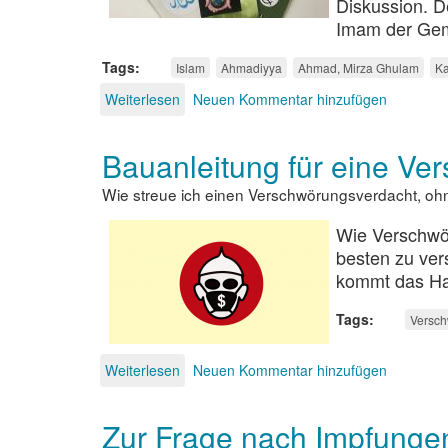
Diskussion. D
Imam der Gem
Tags
Islam
Ahmadiyya
Ahmad, Mirza Ghulam
Ka
Weiterlesen
über
Neuen Kommentar hinzufügen
Messiasnachfolgernachfolger
Bauanleitung für eine Ve
Wie streue ich einen Verschwörungsverdacht, oh
Wie Verschwör
besten zu ver
kommt das H
Tags
Versch
Weiterlesen
über
Neuen Kommentar hinzufügen
Bauanleitung
für
Zur Frage nach Impfung
eine
Verschwörungsideologie