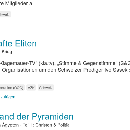
e Mitglieder a
chweiz
te Eliten
 Krieg
„Klagemauer-TV“ (kla.tv), „Stimme & Gegenstimme“ (S&G
en Organisationen um den Schweizer Prediger Ivo Sasek 
neration (OCG)
AZK
Schweiz
nzufügen
 Land der Pyramiden
ypten - Teil 1: Christen & Politik