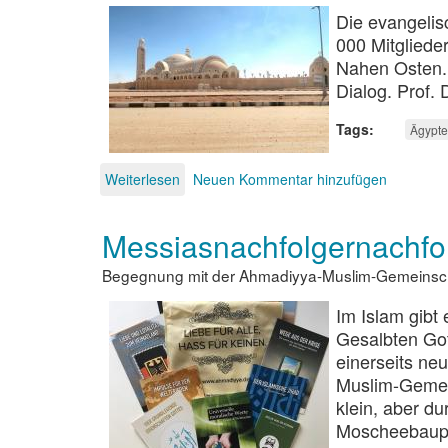
Die evangelis
000 Mitgliede
Nahen Osten. I
Dialog. Prof. 
Tags
Ägypt
Weiterlesen
über
Neuen Kommentar hinzufügen
Interreligiöser
Dialog
Messiasnachfolgernachfo
im
Land
Begegnung mit der Ahmadiyya-Muslim-Gemeinsc
der
Pyramiden
Im Islam gibt
Gesalbten Got
einerseits ne
Muslim-Gemei
klein, aber d
Moscheebauproj