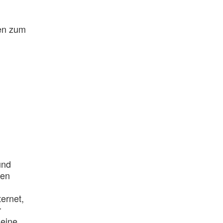
sen zum
und
den
ernet,
r
 eine