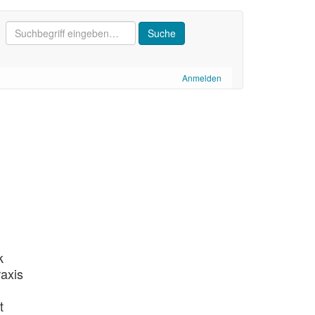
Anmelden
k
axis
t