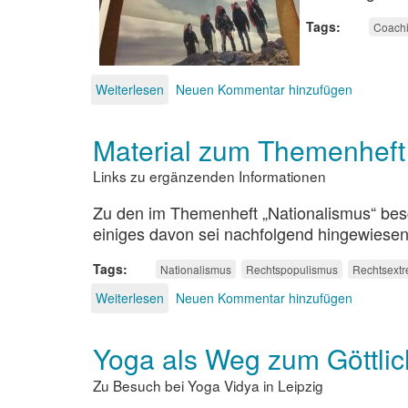
Tags
Coach
Weiterlesen
über
Neuen Kommentar hinzufügen
Evangelikales
Action-
Material zum Themenheft 
Coaching
Links zu ergänzenden Informationen
Zu den im Themenheft „Nationalismus“ besch
einiges davon sei nachfolgend hingewiesen
Tags
Nationalismus
Rechtspopulismus
Rechtsext
Weiterlesen
über
Neuen Kommentar hinzufügen
Material
zum
Yoga als Weg zum Göttli
Themenheft
„Nationalismus“
Zu Besuch bei Yoga Vidya in Leipzig