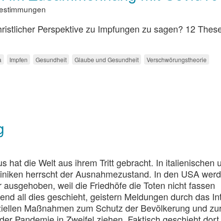
sbestimmungen
hristlicher Perspektive zu Impfungen zu sagen? 12 The
a
Impfen
Gesundheit
Glaube und Gesundheit
Verschwörungstheorie
g
s hat die Welt aus ihrem Tritt gebracht. In italienischen 
liniken herrscht der Ausnahmezustand. In den USA wer
ausgehoben, weil die Friedhöfe die Toten nicht fassen
nd all dies geschieht, geistern Meldungen durch das Int
ffiziellen Maßnahmen zum Schutz der Bevölkerung und zu
r Pandemie in Zweifel ziehen. Faktisch geschieht dort