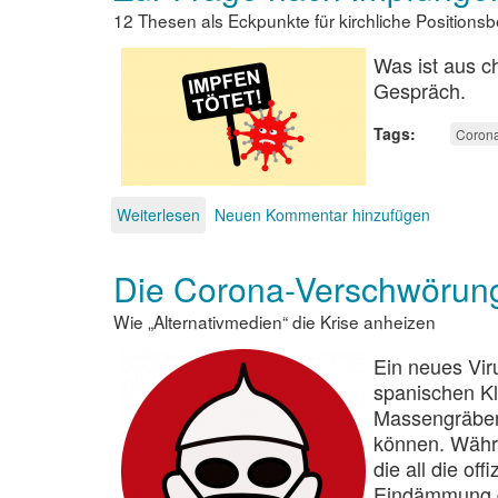
12 Thesen als Eckpunkte für kirchliche Position
Was ist aus c
Gespräch.
Tags
Coron
Weiterlesen
über
Neuen Kommentar hinzufügen
Zur
Frage
Die Corona-Verschwörun
nach
Impfungen
Wie „Alternativmedien“ die Krise anheizen
im
Zusammenhang
Ein neues Viru
mit
Covid19
spanischen K
Massengräber 
können. Währe
die all die o
Eindämmung de