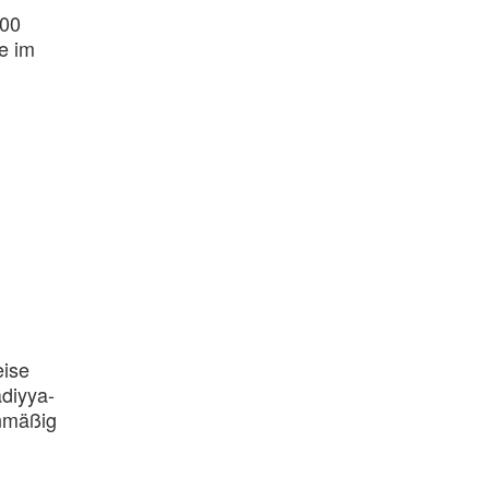
300
e im
eise
adiyya-
enmäßig