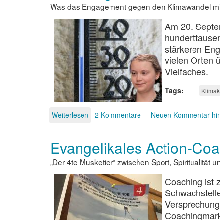
Was das Engagement gegen den Klimawandel mit 
Frieden
Am 20. Septem
hunderttausen
stärkeren En
vielen Orten 
Vielfaches.
Tags
Klimak
Weiterlesen
über
2 Kommentare
Neuen Kommentar hi
Die
heilige
Evangelikales Action-Coa
Greta?
„Der 4te Musketier“ zwischen Sport, Spiritualität 
Coaching ist 
Schwachstelle
Versprechunge
Coachingmark